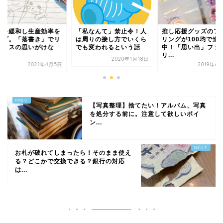
張を緩和し生産効率を
「私なんて」禁止令！人
推し応援グッズのフ
ップ。「落書き」でリ
は周りの接し方でいくら
リングが100均で進
ックスの思いがけな
でも変われるという話
中！「思い出」ファ
.
リ...
2020年1月18日
2021年4月5日
2019年6
【写真整理】捨てたい！アルバム、写真
を処分する前に。注意して欲しいポイ
ン...
お札が破れてしまったら！そのまま使え
る？どこかで交換できる？銀行の対応
は...