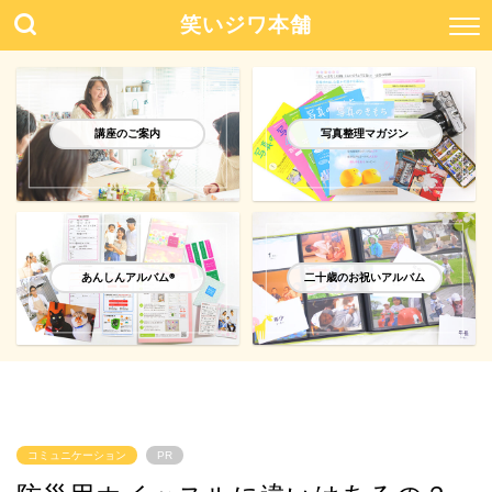
笑いジワ本舗
講座のご案内
写真整理マガジン
あんしんアルバム®️
二十歳のお祝いアルバム
コミュニケーション
PR