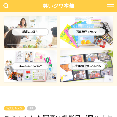
笑いジワ本舗
講座のご案内
写真整理マガジン
あんしんアルバム®️
二十歳のお祝いアルバム
写真とカメラ
PR