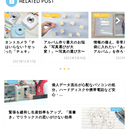
RELATED POST
写真とカメラ
写真とカメラ
カメラ「チ
アルバム作り最大のお悩
情報の備え。非常用持出
ない？せっ
み「写真選びが大
袋に入れたい「あんしん
チェキ」
変！」〜写真の選び方〜
アルバム」を作ろう！
は
2022年5月16日
2023年9月1日
21年12月17日
個人データ流出が心配なパソコンの処
分。ハードディスクや携帯電話など安
心・...
緊張を緩和し生産効率をアップ。「落書
き」でリラックスの思いがけない効果