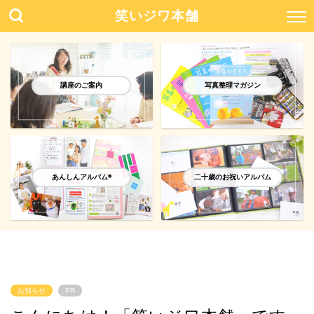
笑いジワ本舗
講座のご案内
写真整理マガジン
あんしんアルバム®️
二十歳のお祝いアルバム
お知らせ
PR