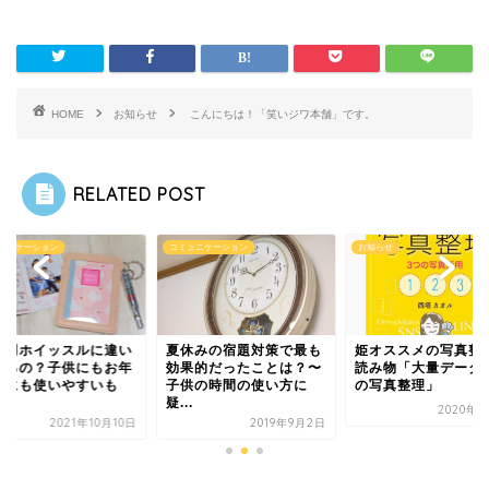
HOME
お知らせ
こんにちは！「笑いジワ本舗」です。
RELATED POST
ュニケーション
コミュニケーション
お知らせ
災用ホイッスルに違い
夏休みの宿題対策で最も
姫オススメの写真整
あるの？子供にもお年
効果的だったことは？〜
読み物「大量データ
りにも使いやすいも
子供の時間の使い方に
の写真整理」
.
疑...
2020年4
2021年10月10日
2019年9月2日