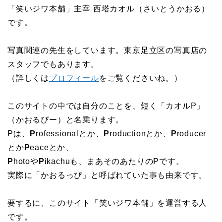
「笑いジワ本舗」主宰 西塔カオル（さいとうかおる）
です。
写真関連の先生をしています。東京足立区の写真店の
スタッフでもあります。
（詳しくは
プロフィール
をご覧くださいね。）
このサイトの中では自分のことを、短く「カオルP」
（かおるぴー）と名乗ります。
Pは、
P
rofessionalとか、
P
roductionとか、
P
roducer
とか
P
eaceとか、
P
hotoや
P
ikachuも、まあそのあたりのPです。
実際に「かおるっぴ」と呼ばれていた事も由来です。
要するに、このサイト「笑いジワ本舗」を運営する人
です。