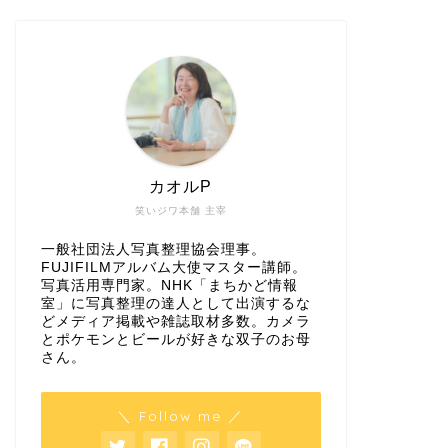
カオルP
笑いジワ本舗 主宰
一般社団法人写真整理協会理事。
FUJIFILMアルバム大使マスター講師。
写真活用専門家。NHK「まちかど情報
室」に写真整理の達人として出演するな
どメディア掲載や雑誌取材多数。カメラ
とポケモンとビールが好きな双子のお母
さん。
＼ Follow me ／