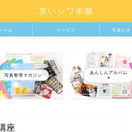
笑いジワ本舗
ィール
サービス
写真のき
あんしんアルバム
写真整理マガジン
®️
講座