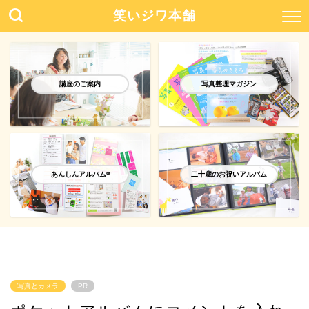
笑いジワ本舗
講座のご案内
写真整理マガジン
あんしんアルバム®️
二十歳のお祝いアルバム
写真とカメラ
PR