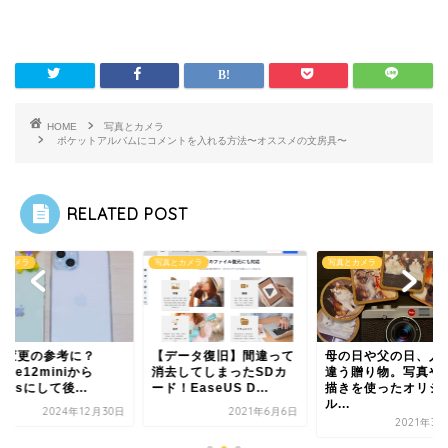
HOME
写真とカメラ
ポケットアルバムにコメントを入れる方法〜オススメの文房具〜
RELATED POST
とカメラ
写真とカメラ
写真とカメラ
種変更の参考に？
【データ復旧】間違って
母の日や父の日、人
hone12miniから
消去してしまったSDカ
違う贈り物。写真や
Plusにして後...
ード！EaseUS D...
描きを使ったオリジ
ル...
2024年12月30日
2021年6月6日
2021年3