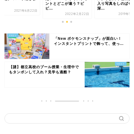
術」
ントとどこが違う？ビ
入り写真をしのばせ
ビ...
深...
2021年6月22日
2022年2月22日
2019年5
「New ポケモンスナップ」が面白い！
インスタントプリントで飾って、使っ...
【謎】都立高校のプール授業・生理中で
もタンポンして入れ？見学も過酷？