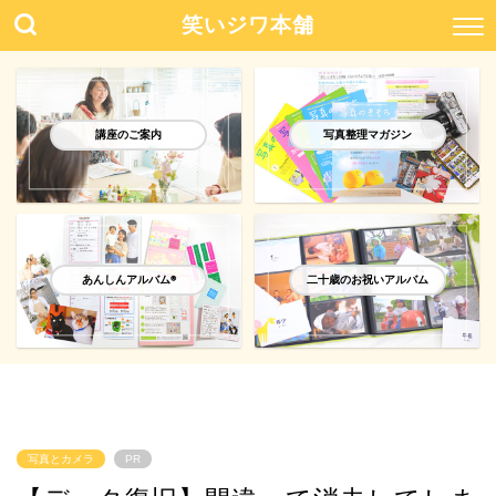
笑いジワ本舗
講座のご案内
写真整理マガジン
あんしんアルバム®️
二十歳のお祝いアルバム
写真とカメラ
PR