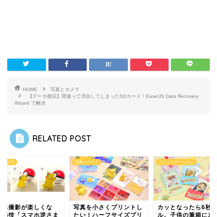
HOME
写真とカメラ
【データ復旧】間違って消去してしまったSDカード！EaseUS Data Recovery
Wizard で解決
RELATED POST
とカメラ
写真とカメラ
コミュニケーション
マホ撮影が楽しくな
写真を小さくプリントし
カッとなったら6秒
！秘技「スマホ逆さま
たい！ハーフサイズプリ
ル。子供の筆箱にお