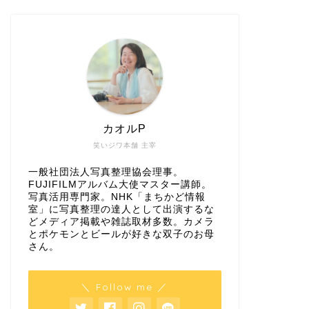
カオルP
笑いジワ本舗 主宰
一般社団法人写真整理協会理事。
FUJIFILMアルバム大使マスター講師。
写真活用専門家。NHK「まちかど情報
室」に写真整理の達人として出演するな
どメディア掲載や雑誌取材多数。カメラ
とポケモンとビールが好きな双子のお母
さん。
＼ Follow me ／