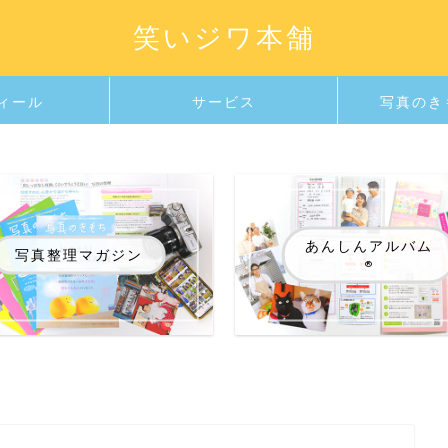
笑いジワ本舗
ィール
サービス
写真のき
あんしんアルバム
写真整理マガジン
®️