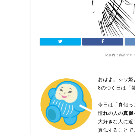
記事内に商品プロ
おはよ。シワ姫
8のつく日は「
今日は「真似っ
憧れの人の
真似
大好きな人に近
真似することで