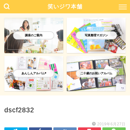
笑いジワ本舗
講座のご案内
写真整理マガジン
あんしんアルバム®️
二十歳のお祝いアルバム
dscf2832
2019年6月27日