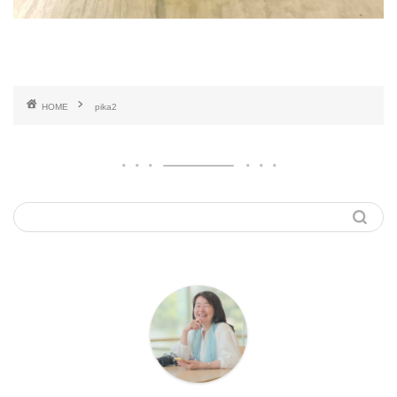
HOME
pika2