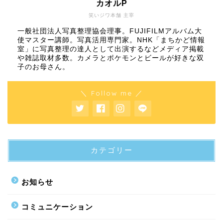
カオルP
笑いジワ本舗 主宰
一般社団法人写真整理協会理事。FUJIFILMアルバム大
使マスター講師。写真活用専門家。NHK「まちかど情報
室」に写真整理の達人として出演するなどメディア掲載
や雑誌取材多数。カメラとポケモンとビールが好きな双
子のお母さん。
＼ Follow me ／
カテゴリー
お知らせ
コミュニケーション