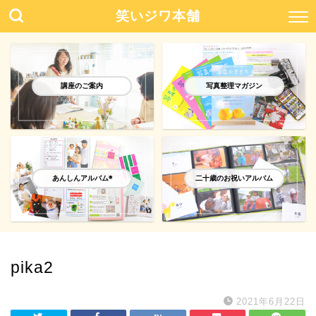
笑いジワ本舗
講座のご案内
写真整理マガジン
あんしんアルバム®️
二十歳のお祝いアルバム
pika2
2021年6月22日