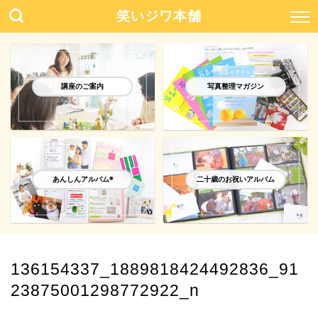
笑いジワ本舗
講座のご案内
写真整理マガジン
あんしんアルバム®️
二十歳のお祝いアルバム
136154337_1889818424492836_91
23875001298772922_n