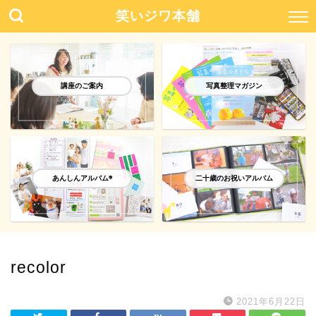
笑いジワ本舗
講座のご案内
写真整理マガジン
あんしんアルバム®️
二十歳のお祝いアルバム
recolor
2021年6月22日