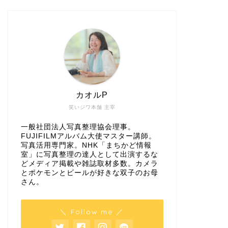
カオルP
笑いジワ本舗 主宰
一般社団法人写真整理協会理事。
FUJIFILMアルバム大使マスター講師。
写真活用専門家。NHK「まちかど情報
室」に写真整理の達人として出演するな
どメディア掲載や雑誌取材多数。カメラ
とポケモンとビールが好きな双子のお母
さん。
＼ Follow me ／