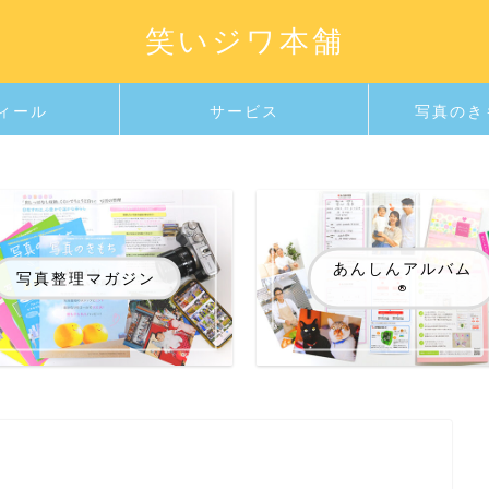
笑いジワ本舗
ィール
サービス
写真のき
あんしんアルバム
写真整理マガジン
®️