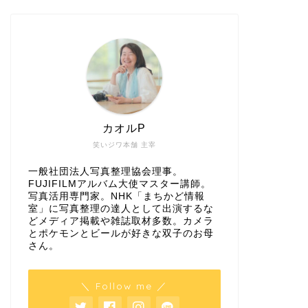
カオルP
笑いジワ本舗 主宰
一般社団法人写真整理協会理事。
FUJIFILMアルバム大使マスター講師。
写真活用専門家。NHK「まちかど情報
室」に写真整理の達人として出演するな
どメディア掲載や雑誌取材多数。カメラ
とポケモンとビールが好きな双子のお母
さん。
＼ Follow me ／