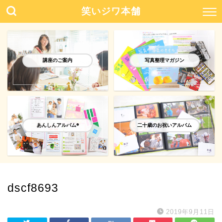
笑いジワ本舗
講座のご案内
写真整理マガジン
あんしんアルバム®️
二十歳のお祝いアルバム
dscf8693
2019年9月11日