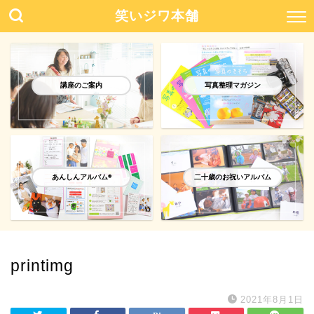
笑いジワ本舗
講座のご案内
写真整理マガジン
あんしんアルバム®️
二十歳のお祝いアルバム
printimg
2021年8月1日