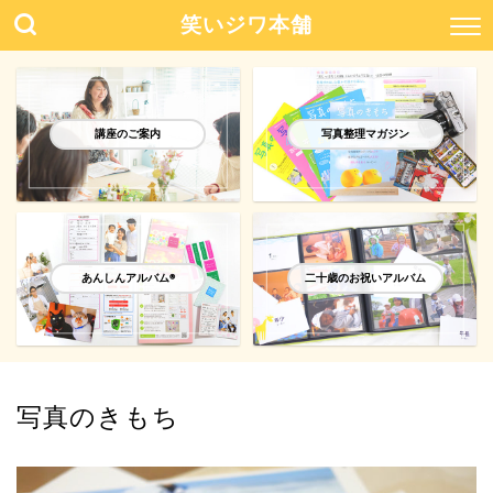
笑いジワ本舗
講座のご案内
写真整理マガジン
あんしんアルバム®️
二十歳のお祝いアルバム
写真のきもち