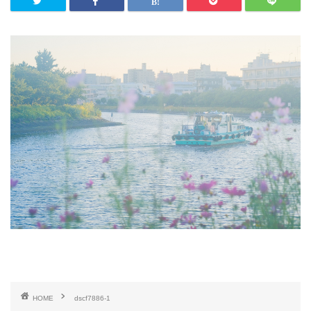
HOME
dscf7886-1