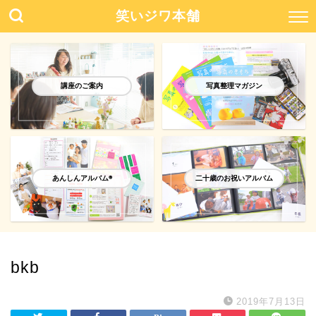
笑いジワ本舗
講座のご案内
写真整理マガジン
あんしんアルバム®️
二十歳のお祝いアルバム
bkb
2019年7月13日