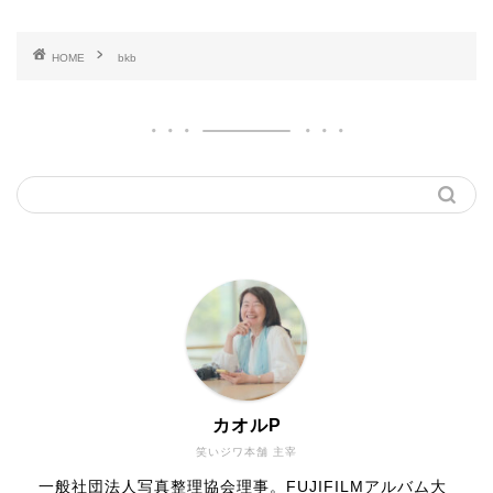
HOME
bkb
カオルP
笑いジワ本舗 主宰
一般社団法人写真整理協会理事。FUJIFILMアルバム大