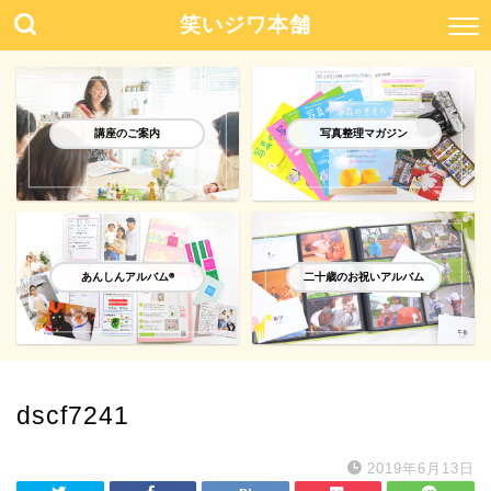
笑いジワ本舗
講座のご案内
写真整理マガジン
あんしんアルバム®️
二十歳のお祝いアルバム
dscf7241
2019年6月13日