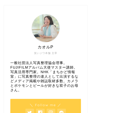
カオルP
笑いジワ本舗 主宰
一般社団法人写真整理協会理事。
FUJIFILMアルバム大使マスター講師。
写真活用専門家。NHK「まちかど情報
室」に写真整理の達人として出演するな
どメディア掲載や雑誌取材多数。カメラ
とポケモンとビールが好きな双子のお母
さん。
＼ Follow me ／