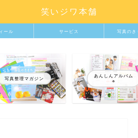
笑いジワ本舗
ィール
サービス
写真のき
あんしんアルバム
写真整理マガジン
®️