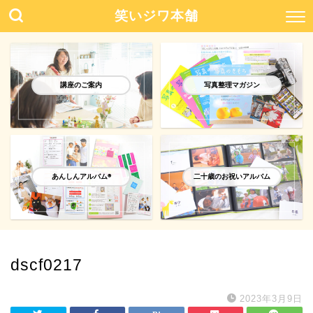
笑いジワ本舗
講座のご案内
写真整理マガジン
あんしんアルバム®️
二十歳のお祝いアルバム
dscf0217
2023年3月9日