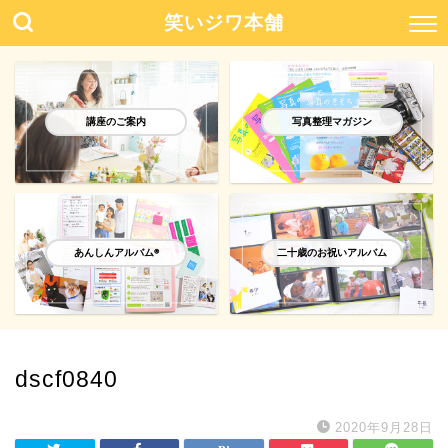
笑いジワ本舗
講座のご案内
写真整理マガジン
あんしんアルバム®️
二十歳のお祝いアルバム
dscf0840
2020年9月28日