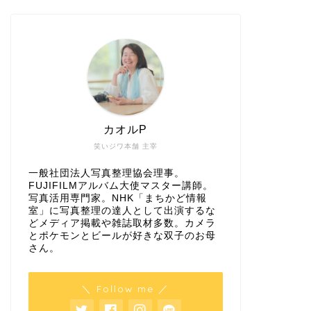
カオルP
笑いジワ本舗 主宰
一般社団法人写真整理協会理事。
FUJIFILMアルバム大使マスター講師。
写真活用専門家。NHK「まちかど情報
室」に写真整理の達人として出演するな
どメディア掲載や雑誌取材多数。カメラ
とポケモンとビールが好きな双子のお母
さん。
＼ Follow me ／