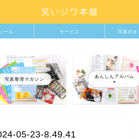
笑いジワ本舗
ィール
サービス
写真のき
あんしんアルバム
写真整理マガジン
®️
05-23-8.49.41