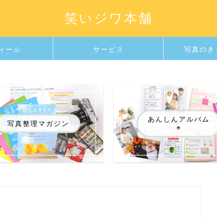
笑いジワ本舗
ィール
サービス
写真のき
あんしんアルバム
写真整理マガジン
®️