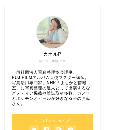
カオルP
笑いジワ本舗 主宰
一般社団法人写真整理協会理事。
FUJIFILMアルバム大使マスター講師。
写真活用専門家。NHK「まちかど情報
室」に写真整理の達人として出演するな
どメディア掲載や雑誌取材多数。カメラ
とポケモンとビールが好きな双子のお母
さん。
＼ Follow me ／