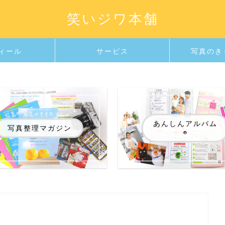
笑いジワ本舗
ィール
サービス
写真のき
あんしんアルバム
写真整理マガジン
®️