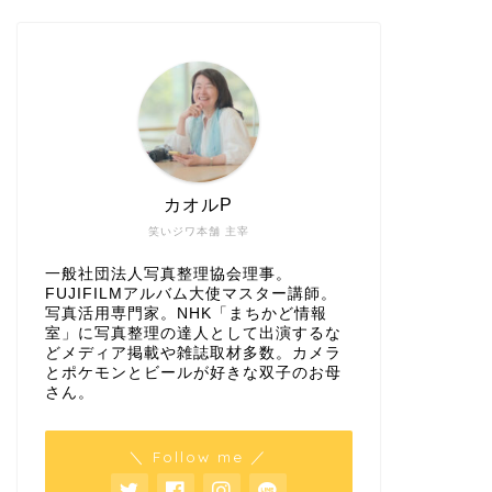
カオルP
笑いジワ本舗 主宰
一般社団法人写真整理協会理事。
FUJIFILMアルバム大使マスター講師。
写真活用専門家。NHK「まちかど情報
室」に写真整理の達人として出演するな
どメディア掲載や雑誌取材多数。カメラ
とポケモンとビールが好きな双子のお母
さん。
＼ Follow me ／