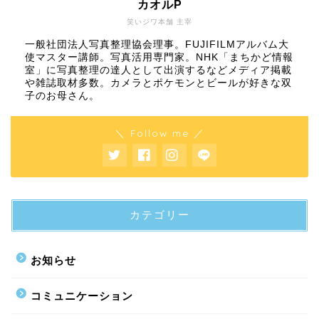
カオルP
笑いジワ本舗 主宰
一般社団法人写真整理協会理事。FUJIFILMアルバム大
使マスター講師。写真活用専門家。NHK「まちかど情報
室」に写真整理の達人として出演するなどメディア掲載
や雑誌取材多数。カメラとポケモンとビールが好きな双
子のお母さん。
＼ Follow me ／
カテゴリー
お知らせ
コミュニケーション