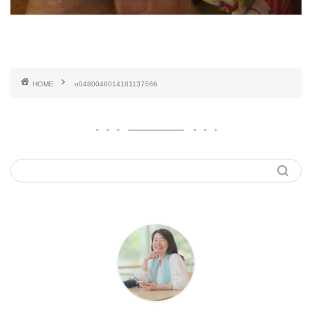
HOME
o0480048014181137566