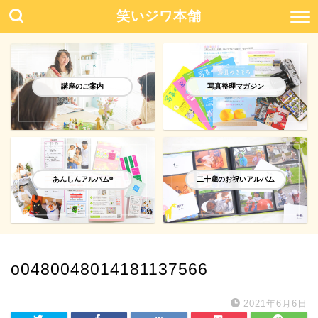
笑いジワ本舗
講座のご案内
写真整理マガジン
あんしんアルバム®️
二十歳のお祝いアルバム
o0480048014181137566
2021年6月6日