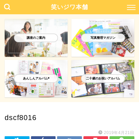
笑いジワ本舗
講座のご案内
写真整理マガジン
あんしんアルバム®️
二十歳のお祝いアルバム
dscf8016
2019年4月21日