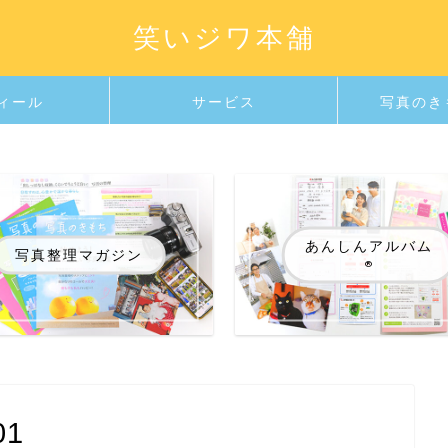
笑いジワ本舗
ィール
サービス
写真のき
あんしんアルバム
写真整理マガジン
®️
01