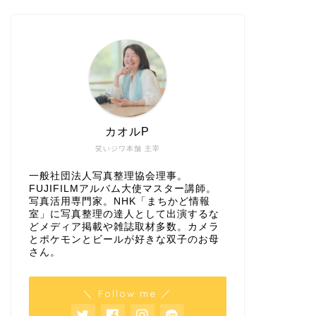
カオルP
笑いジワ本舗 主宰
一般社団法人写真整理協会理事。
FUJIFILMアルバム大使マスター講師。
写真活用専門家。NHK「まちかど情報
室」に写真整理の達人として出演するな
どメディア掲載や雑誌取材多数。カメラ
とポケモンとビールが好きな双子のお母
さん。
＼ Follow me ／