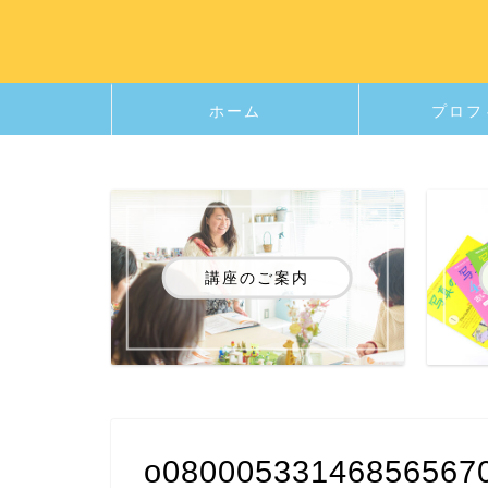
ホーム
プロフ
講座のご案内
o08000533146856567