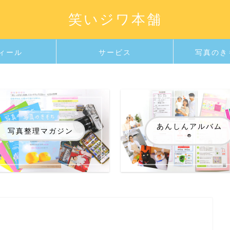
笑いジワ本舗
ィール
サービス
写真のき
あんしんアルバム
写真整理マガジン
®️