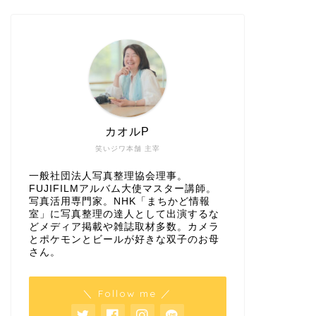
カオルP
笑いジワ本舗 主宰
一般社団法人写真整理協会理事。
FUJIFILMアルバム大使マスター講師。
写真活用専門家。NHK「まちかど情報
室」に写真整理の達人として出演するな
どメディア掲載や雑誌取材多数。カメラ
とポケモンとビールが好きな双子のお母
さん。
＼ Follow me ／