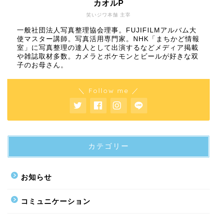
カオルP
笑いジワ本舗 主宰
一般社団法人写真整理協会理事。FUJIFILMアルバム大
使マスター講師。写真活用専門家。NHK「まちかど情報
室」に写真整理の達人として出演するなどメディア掲載
や雑誌取材多数。カメラとポケモンとビールが好きな双
子のお母さん。
＼ Follow me ／
カテゴリー
お知らせ
コミュニケーション