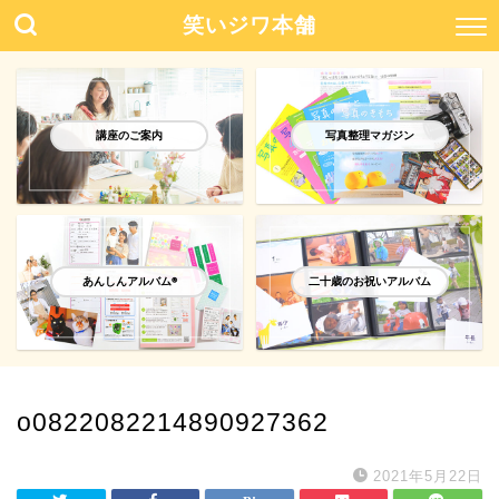
笑いジワ本舗
講座のご案内
写真整理マガジン
あんしんアルバム®️
二十歳のお祝いアルバム
o0822082214890927362
2021年5月22日