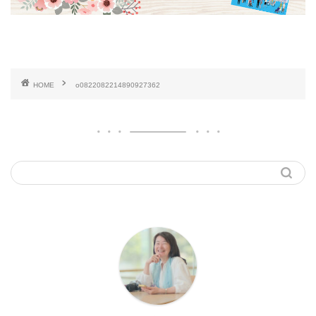
HOME
o0822082214890927362